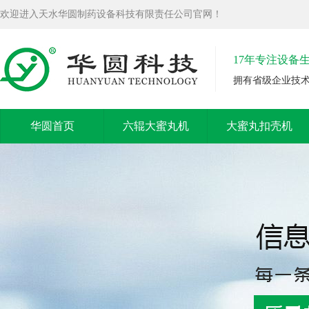
欢迎进入天水华圆制药设备科技有限责任公司官网！
17年专注设备
拥有省级企业技
华圆首页
六辊大蜜丸机
大蜜丸扣壳机