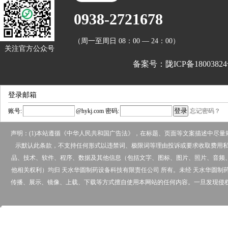
0938-2721678
（周一至周日 08：00 — 24：00）
关注官方公众号
备案号：陇ICP备18003824
登录邮箱
账号:
@
hykj.com
密码:
忘记密码？
声明：(1)本站遵循《中华人民共和国广告法》，在标题、页面等文案描述中尽
示默认此条款，不支持任何形式以违禁词、极限词等理由投诉或要求收取费用私下
品、技术、软件、程序、数据及其他信息（包括文字、图标、图片、照片、音频
他相关权利）均归 天水华圆制药设备科技有限责任公司 所有。未经 天水华圆
传播、展示、镜像、上载、下载等方式擅自使用本网站的任何内容。一旦发现侵权