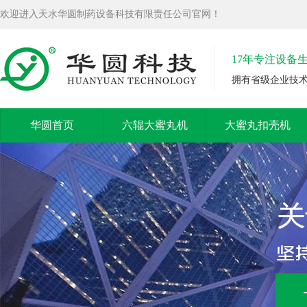
欢迎进入天水华圆制药设备科技有限责任公司官网！
17年专注设备
拥有省级企业技
华圆首页
六辊大蜜丸机
大蜜丸扣壳机