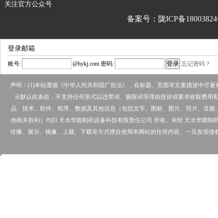
关注官方公众号
备案号：陇ICP备18003824
登录邮箱
账号:
@
hykj.com
密码:
忘记密码？
声明：(1)本站遵循《中华人民共和国广告法》，在标题、页面等文案描述中尽
示默认此条款，不支持任何形式以违禁词、极限词等理由投诉或要求收取费用私下
品、技术、软件、程序、数据及其他信息（包括文字、图标、图片、照片、音频
他相关权利）均归 天水华圆制药设备科技有限责任公司 所有。未经 天水华圆
传播、展示、镜像、上载、下载等方式擅自使用本网站的任何内容。一旦发现侵权