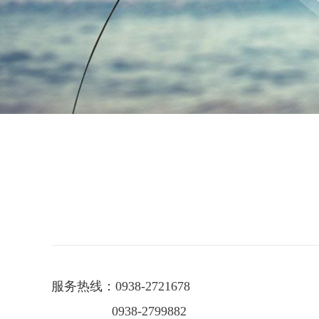
服务热线：0938-2721678
0938-2799882