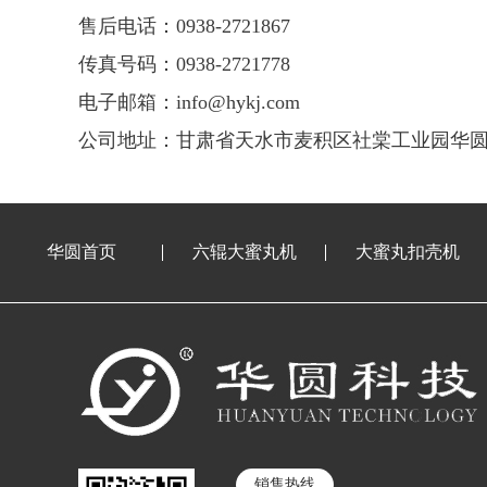
售后电话：0938-2721867
传真号码：0938-2721778
电子邮箱：info@hykj.com
公司地址：甘肃省天水市麦积区社棠工业园华圆
华圆首页
六辊大蜜丸机
大蜜丸扣壳机
销售热线