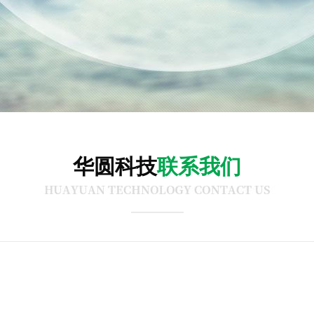
华圆科技
联系我们