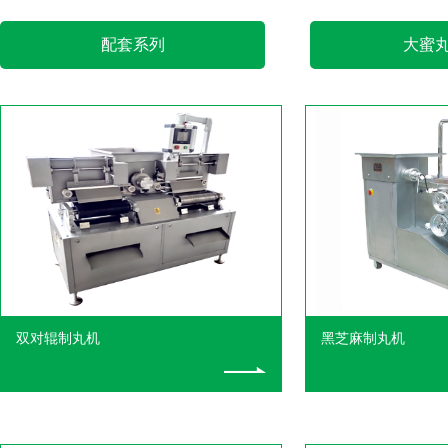
配套系列
大蜜
双对辊制丸机
黑芝麻制丸机