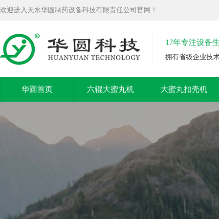
欢迎进入天水华圆制药设备科技有限责任公司官网！
17年专注设备
拥有省级企业技
华圆首页
六辊大蜜丸机
大蜜丸扣壳机