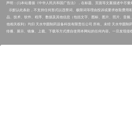
声明：(1)本站遵循《中华人民共和国广告法》，在标题、页面等文案描述中尽
示默认此条款，不支持任何形式以违禁词、极限词等理由投诉或要求收取费用私下
品、技术、软件、程序、数据及其他信息（包括文字、图标、图片、照片、音频
他相关权利）均归 天水华圆制药设备科技有限责任公司 所有。未经 天水华圆
传播、展示、镜像、上载、下载等方式擅自使用本网站的任何内容。一旦发现侵权