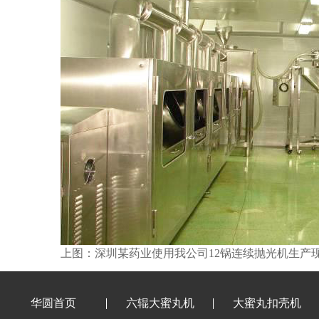
上图：深圳某药业使用我公司12锅连续抛光机生产
华圆首页
六辊大蜜丸机
大蜜丸扣壳机