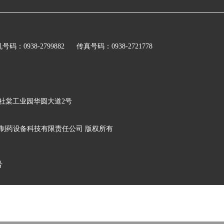
号码：0938-2799882
传真号码：0938-2721778
社棠工业园华圆大道2号
© 天水华圆制药设备科技有限责任公司 版权所有
号