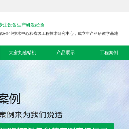
年专注设备生产研发经验
省级企业技术中心和省级工程技术研究中心，成立生产科研教学基地
大蜜丸蘸蜡机
产品展示
工程案例