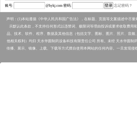
账号:
@
hykj.com
密码:
忘记密码？
声明：(1)本站遵循《中华人民共和国广告法》，在标题、页面等文案描述中尽
示默认此条款，不支持任何形式以违禁词、极限词等理由投诉或要求收取费用私下
品、技术、软件、程序、数据及其他信息（包括文字、图标、图片、照片、音频
他相关权利）均归 天水华圆制药设备科技有限责任公司 所有。未经 天水华圆
传播、展示、镜像、上载、下载等方式擅自使用本网站的任何内容。一旦发现侵权