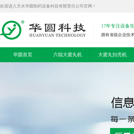
欢迎进入天水华圆制药设备科技有限责任公司官网！
17年专注设备
拥有省级企业技
华圆首页
六辊大蜜丸机
大蜜丸扣壳机